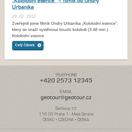
„Kololodní esence“ – filmík od Ondry
Urbaníka
29. 02. 2012
Zveřejnili jsme filmík Ondry Urbaníka „Kololodní esence“,
který se snaží vystihnout kouzlo kololodi (3:48 min.).
Kololodní esence
Celý článek
TELEPHONE
+420 2573 12345
E-MAIL
geotour@geotour.cz
Šeříková 10
118 00 Praha 1 - Malá Strana
ČESKO • CZECHIA • ČEŠKA