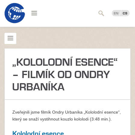
EN
CS
„KOLOLODNÍ ESENCE“
– FILMÍK OD ONDRY
URBANÍKA
Zveřejnili jsme filmík Ondry Urbaníka „Kololodní esence“,
který se snaží vystihnout kouzlo kololodi (3:48 min.).
Kololodní esence