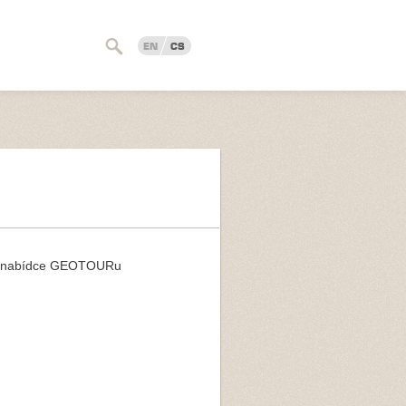
EN
CS
ové nabídce GEOTOURu