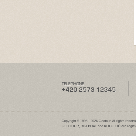
TELEPHONE
+420 2573 12345
Copyright © 1998 - 2026 Geotour. All rights reserv
GEOTOUR, BIKEBOAT and KOLOLOĎ are registe