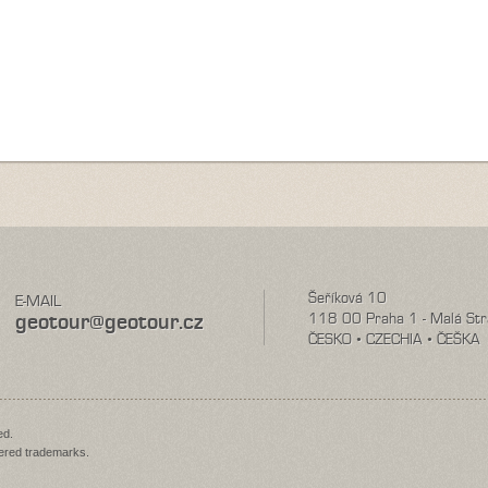
Šeříková 10
E-MAIL
geotour@geotour.cz
118 00 Praha 1 - Malá St
ČESKO • CZECHIA • ČEŠKA
ed.
red trademarks.