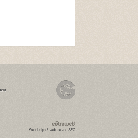
rana
Webdesign & website and SEO