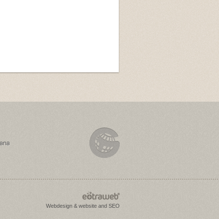
rana
Webdesign & website and SEO