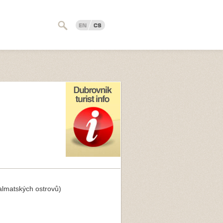
EN
CS
lmatských ostrovů)