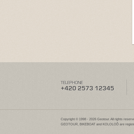
TELEPHONE
+420 2573 12345
Copyright © 1998 - 2026 Geotour. All rights reserv
GEOTOUR, BIKEBOAT and KOLOLOĎ are registe