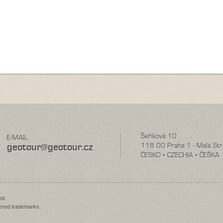
Šeříková 10
E-MAIL
geotour@geotour.cz
118 00 Praha 1 - Malá St
ČESKO • CZECHIA • ČEŠKA
ed.
red trademarks.